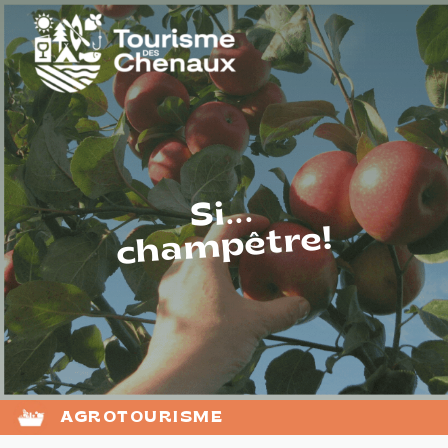
Si...
champêtre!
AGROTOURISME