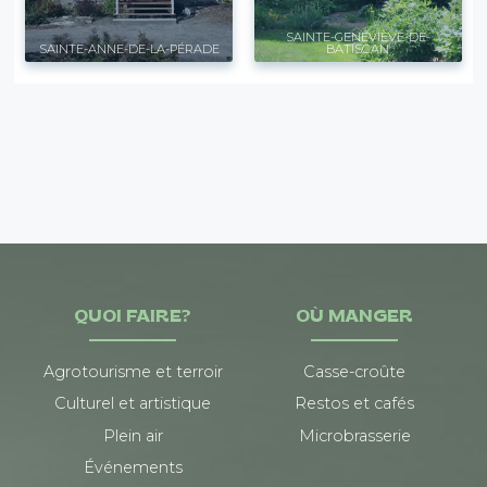
SAINTE-GENEVIÈVE-DE-
SAINTE-ANNE-DE-LA-PÉRADE
BATISCAN
QUOI FAIRE?
OÙ MANGER
Agrotourisme et terroir
Casse-croûte
Culturel et artistique
Restos et cafés
Plein air
Microbrasserie
Événements