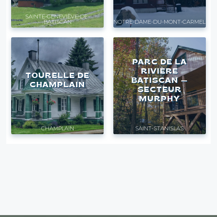
SAINTE-GENEVIÈVE-DE-
BATISCAN
NOTRE-DAME-DU-MONT-CARMEL
PARC DE LA
RIVIÈRE
TOURELLE DE
BATISCAN —
CHAMPLAIN
SECTEUR
MURPHY
CHAMPLAIN
SAINT-STANISLAS