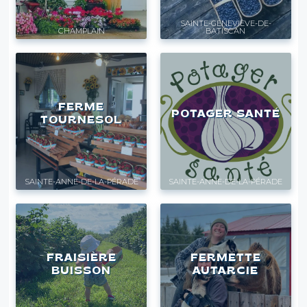
SAINTE-GENEVIÈVE-DE-
CHAMPLAIN
BATISCAN
FERME
POTAGER SANTÉ
TOURNESOL
SAINTE-ANNE-DE-LA-PÉRADE
SAINTE-ANNE-DE-LA-PÉRADE
FRAISIÈRE
FERMETTE
BUISSON
AUTARCIE