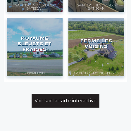
SAINTE-GENEVIÈVE-DE-
SAINTE-GENEVIÈVE-DE-
BATISCAN
BATISCAN
ROYAUME
FERME LES
BLEUETS ET
VOISINS
FRAISES
CHAMPLAIN
SAINT-LUC-DE-VINCENNES
Voir sur la carte interactive