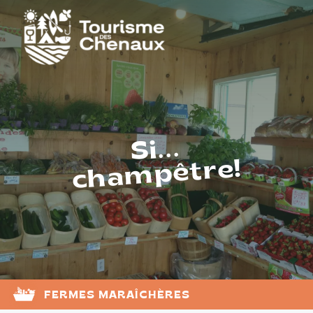
Si...
champêtre!
FERMES MARAÎCHÈRES