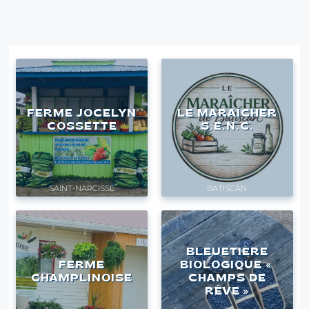
FERME JOCELYN
LE MARAÎCHER
COSSETTE
S.E.N.C.
SAINT-NARCISSE
BATISCAN
BLEUETIÈRE
FERME
BIOLOGIQUE «
CHAMPLINOISE
CHAMPS DE
RÊVE »