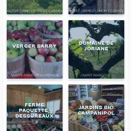
NOTRE-DAME-DU-MONT-CARMEL
NOTRE-DAME-DU-MONT-CARMEL
DOMAINE DE
VERGER BARRY
JORIANE
SAINTE-ANNE-DE-LA-PÉRADE
SAINT-NARCISSE
FERME
JARDINS BIO
PAQUETTE-
CAMPANIPOL
DESSUREAUX