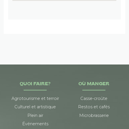
QUOI FAIRE?
OÙ MANGER
Agrotourisme et terroir
Casse-croûte
Culturel et artistique
Restos et cafés
Plein air
Microbrasserie
Événements