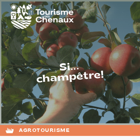
Si...
champêtre!
AGROTOURISME