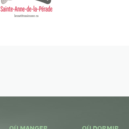
OÙ MANGER
OÙ DORMIR