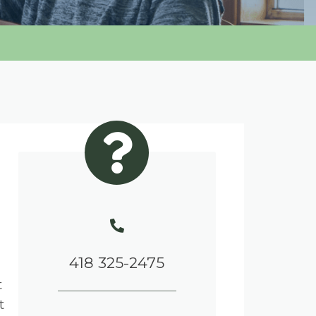
418 325-2475
t
t