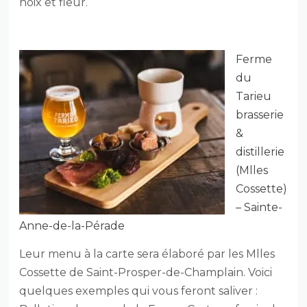
noix et fleur.
Ferme
du
Tarieu
brasserie
&
distillerie
(Mlles
Cossette)
– Sainte-
Anne-de-la-Pérade
Leur menu à la carte sera élaboré par les Mlles
Cossette de Saint-Prosper-de-Champlain. Voici
quelques exemples qui vous feront saliver :