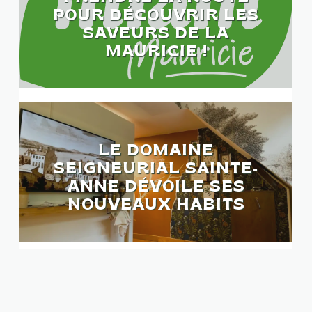
POUR DÉCOUVRIR LES
SAVEURS DE LA
MAURICIE !
LE DOMAINE
SEIGNEURIAL SAINTE-
ANNE DÉVOILE SES
NOUVEAUX HABITS