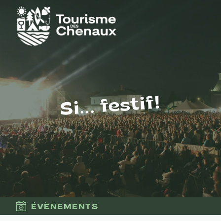
Si... festif!
ÉVÈNEMENTS