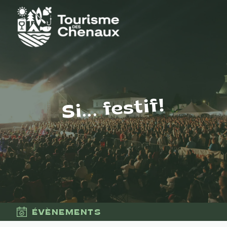
Si... festif!
ÉVÈNEMENTS