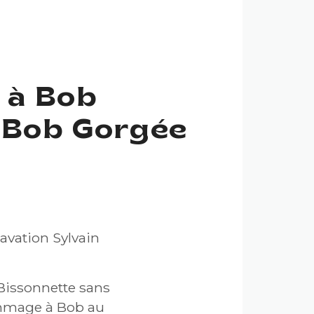
 à Bob
t Bob Gorgée
AVEC LE
vation Sylvain
Bissonnette sans
ommage à Bob au