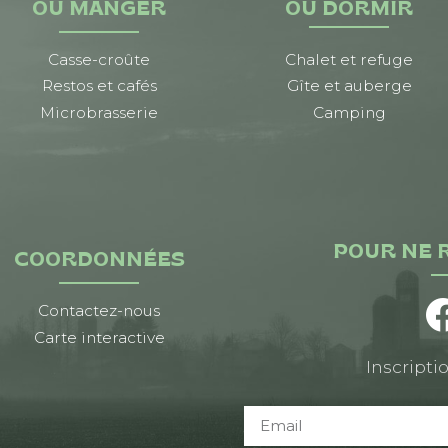
OÙ MANGER
OÙ DORMIR
Casse-croûte
Chalet et refuge
Restos et cafés
Gîte et auberge
Microbrasserie
Camping
POUR NE 
COORDONNÉES
Contactez-nous
Carte interactive
Inscriptio