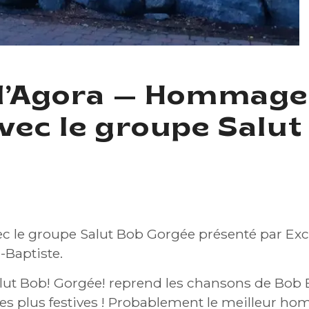
 l’Agora — Hommage
vec le groupe Salu
 —
HOMMAGE À BOB BISSONNETTE 
RGÉE
le groupe Salut Bob Gorgée présenté par Exca
-Baptiste.
ut Bob! Gorgée! reprend les chansons de Bob 
s plus festives ! ​Probablement le meilleur h