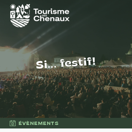
Si... festif!
ÉVÈNEMENTS