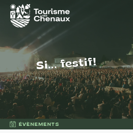
Si... festif!
ÉVÈNEMENTS