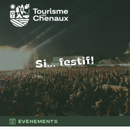
Si... festif!
ÉVÈNEMENTS