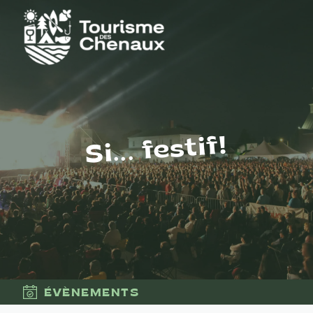
Si... festif!
ÉVÈNEMENTS