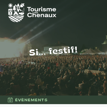
Si... festif!
ÉVÈNEMENTS