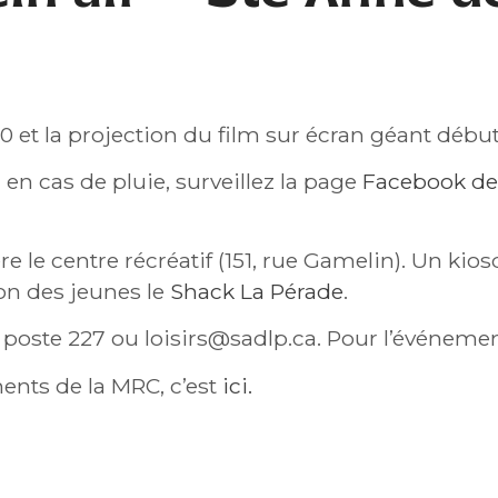
— MOURIR PEUT ATTENDRE
30 et la projection du film sur écran géant début
en cas de pluie, surveillez la page
Facebook des
re le centre récréatif (151, rue Gamelin). Un ki
son des jeunes le
Shack La Pérade
.
, poste 227 ou
loisirs@sadlp.ca
. Pour l’événeme
ents de la MRC, c’est
ici.