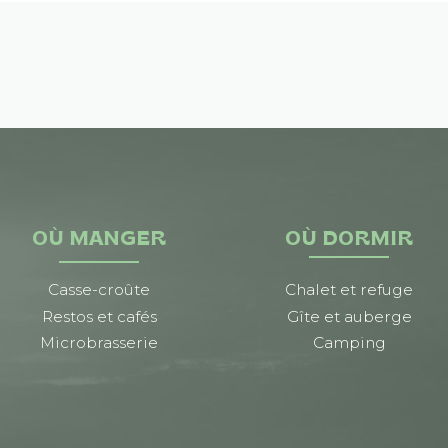
OÙ MANGER
OÙ DORMIR
Casse-croûte
Chalet et refuge
Restos et cafés
Gîte et auberge
Microbrasserie
Camping