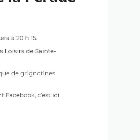
era à 20 h 15.
 Loisirs de Sainte-
osque de grignotines
nt Facebook, c’est
ici
.