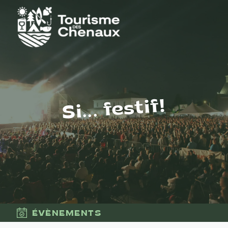
Si... festif!
ÉVÈNEMENTS