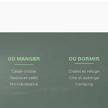
OÙ MANGER
OÙ DORMIR
Casse-croûte
Chalet et refuge
Restos et cafés
Gîte et auberge
Microbrasserie
Camping