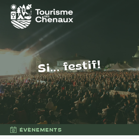
Si... festif!
ÉVÈNEMENTS