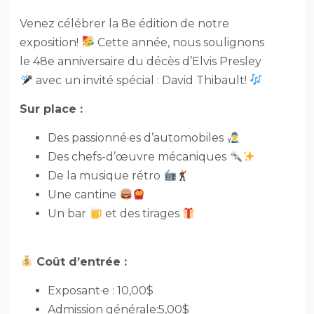
Venez célébrer la 8e édition de notre
exposition!
Cette année, nous soulignons
le 48e anniversaire du décès d’Elvis Presley
avec un invité spécial : David Thibault!
Sur place :
Des passionné·es d’automobiles
Des chefs-d’œuvre mécaniques
De la musique rétro
Une cantine
Un bar
et des tirages
Coût d’entrée :
Exposant·e : 10,00$
A
d
mi
ss
i
o
n
gé
né
r
a
l
e
:
5
,
00$