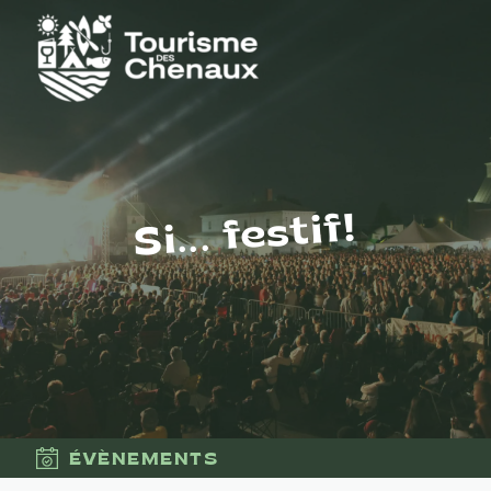
Si... festif!
ÉVÈNEMENTS