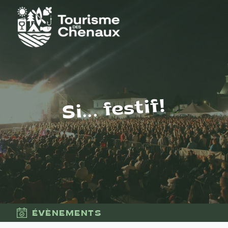
Si... festif!
ÉVÈNEMENTS