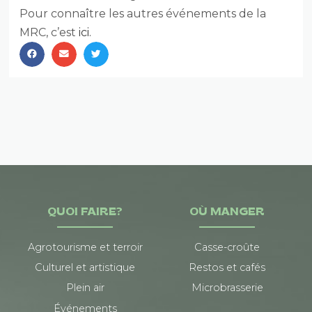
Pour connaître les autres événements de la
MRC, c’est
ici.
QUOI FAIRE?
OÙ MANGER
Agrotourisme et terroir
Casse-croûte
Culturel et artistique
Restos et cafés
Plein air
Microbrasserie
Événements