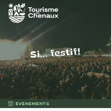
Si... festif!
ÉVÈNEMENTS