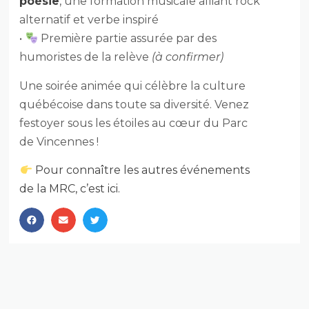
poésie
,
une
formation
musicale
alliant
rock
alternatif
et
verbe
inspiré
•
Première
partie
assurée
par
des
humoristes
de
la
relève
(
à
confirmer)
Une
soirée
animée
qui
célèbre
la
culture
québécoise
dans
toute
sa
diversité.
Venez
festoyer
sous
les
étoiles
au
cœur
du
Parc
de
Vincennes !
Pour connaître les autres événements
de la MRC, c’est ici.