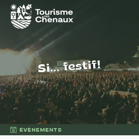
Si... festif!
ÉVÈNEMENTS