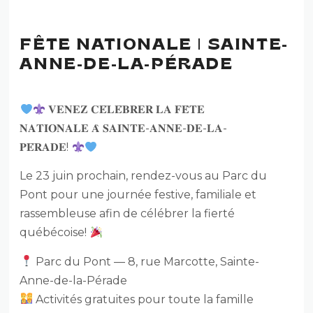
FÊTE NATIONALE | SAINTE-
ANNE-DE-LA-PÉRADE
𝐕𝐄𝐍𝐄𝐙 𝐂𝐄́𝐋𝐄́𝐁𝐑𝐄𝐑 𝐋𝐀 𝐅𝐄̂𝐓𝐄
𝐍𝐀𝐓𝐈𝐎𝐍𝐀𝐋𝐄 𝐀̀ 𝐒𝐀𝐈𝐍𝐓𝐄-𝐀𝐍𝐍𝐄-𝐃𝐄-𝐋𝐀-
𝐏𝐄́𝐑𝐀𝐃𝐄!
Le 23 juin prochain, rendez-vous au Parc du
Pont pour une journée festive, familiale et
rassembleuse afin de célébrer la fierté
québécoise!
Parc du Pont — 8, rue Marcotte, Sainte-
Anne-de-la-Pérade
Activités gratuites pour toute la famille