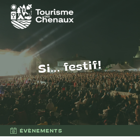
Si... festif!
ÉVÈNEMENTS