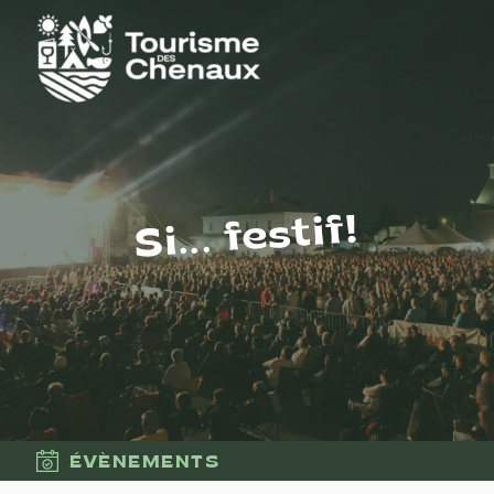
Si... festif!
ÉVÈNEMENTS