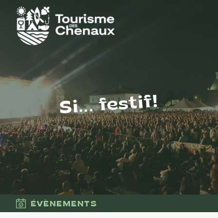
Si... festif!
ÉVÈNEMENTS