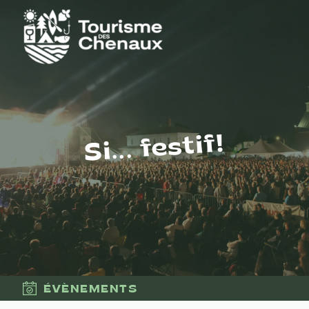
Si... festif!
ÉVÈNEMENTS