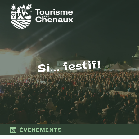
Si... festif!
ÉVÈNEMENTS