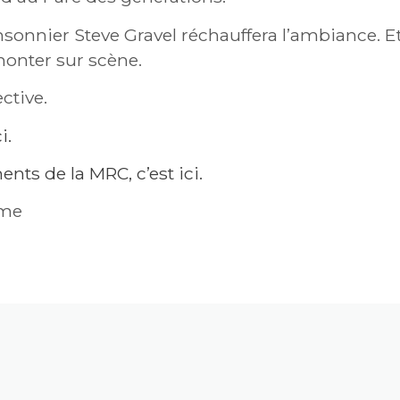
nsonnier Steve Gravel réchauffera l’ambiance. Et
monter sur scène.
ctive.
i.
nts de la MRC, c’est ici.
ume