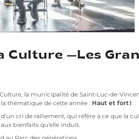
a Culture —Les Gra
URE —LES GRANDS HURLEURS
 Culture, la municipalité de Saint-Luc-de-Vince
e la thématique de cette année :
Haut et fort !
’un cri de ralliement, qui réfère à ce que la cu
 aux bienfaits qu’elle induit.
nd au Parc des générations.