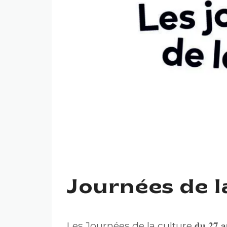
Journées de 
Les
Journées de la culture
𝐝𝐮 𝟐𝟕 𝐚