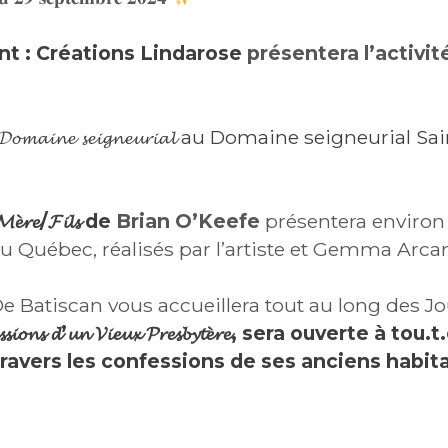
nt :
Créations Lindarose
présentera l’activité 𝓜𝓸𝓶𝓮
 𝓓𝓸𝓶𝓪𝓲𝓷𝓮 𝓼𝓮𝓲𝓰𝓷𝓮𝓾𝓻𝓲𝓪𝓵 au
Domaine seigneurial Sa
 𝓜𝓮̀𝓻𝓮/𝓕𝓲𝓵𝓼 de
Brian O’Keefe
présentera environ 
du Québec, réalisés par l’artiste et Gemma Arca
De Batiscan
vous accueillera tout au long des Jo
𝓷𝓼 𝓭’𝓾𝓷 𝓥𝓲𝓮𝓾𝔁 𝓟𝓻𝓮𝓼𝓫𝔂𝓽𝓮̀𝓻𝓮, sera ouverte à
 travers les confessions de ses anciens habita