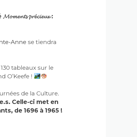
𝓷𝓽𝓼 𝓹𝓻𝓮́𝓬𝓲𝓮𝓾𝔁 :
inte-Anne
se tiendra
130 tableaux sur le
nd O’Keefe !
urnées de la Culture.
 tou.t.e.s. Celle-ci met en
nts, de 1696 à 1965 !