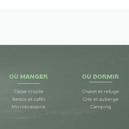
OÙ MANGER
OÙ DORMIR
Casse-croûte
Chalet et refuge
Restos et cafés
Gîte et auberge
Microbrasserie
Camping