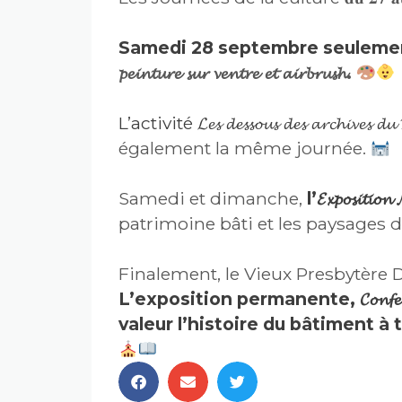
Samedi 28 septembre seuleme
𝓹𝓮𝓲𝓷𝓽𝓾𝓻𝓮 𝓼𝓾𝓻 𝓿𝓮𝓷𝓽𝓻𝓮 𝓮𝓽 𝓪𝓲𝓻𝓫𝓻𝓾𝓼𝓱.
L’activité 𝓛𝓮𝓼 𝓭𝓮𝓼𝓼𝓸𝓾𝓼 𝓭𝓮𝓼 𝓪𝓻𝓬𝓱𝓲𝓿𝓮𝓼 𝓭𝓾
également la même journée.
Samedi et dimanche,
l’𝓔𝔁𝓹𝓸𝓼𝓲𝓽𝓲𝓸
patrimoine bâti et les paysages 
Finalement, le
Vieux Presbytère 
L’exposition permanente, 𝓒𝓸𝓷𝓯𝓮𝓼𝓼𝓲𝓸
valeur l’histoire du bâtiment à