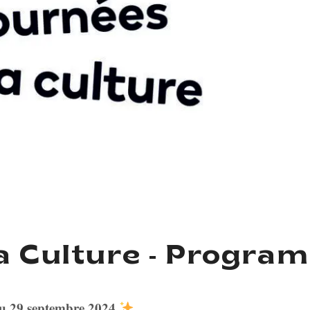
la Culture - Progra
 𝟐𝟗 𝐬𝐞𝐩𝐭𝐞𝐦𝐛𝐫𝐞 𝟐𝟎𝟐𝟒