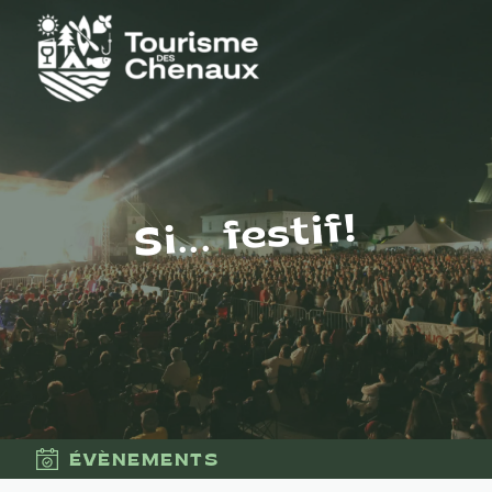
Si... festif!
ÉVÈNEMENTS