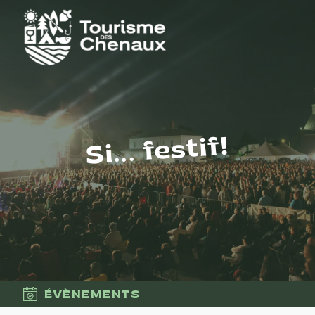
Si... festif!
ÉVÈNEMENTS