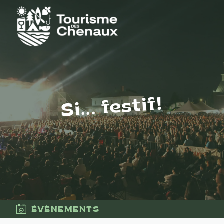
Si... festif!
ÉVÈNEMENTS