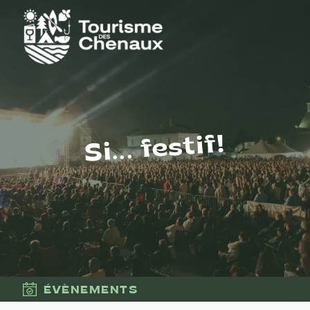
Si... festif!
ÉVÈNEMENTS