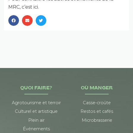
MRC, c’est ici
.
QUOI FAIRE?
OÙ MANGER
Agrotourisme et terroir
Casse-croûte
Culturel et artistique
Restos et cafés
Plein air
Microbrasserie
Événements