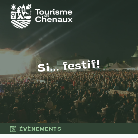
Si... festif!
ÉVÈNEMENTS