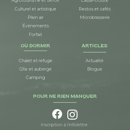
Agrotourisme et terroir
Casse-croûte
Culturel et artistique
Restos et cafés
Plein air
Microbrasserie
Événements
Forfait
OÙ DORMIR
ARTICLES
Chalet et refuge
Actualité
Gîte et auberge
Blogue
Camping
POUR NE RIEN MANQUER
Inscription à l’infolettre :