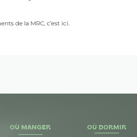
nts de la MRC, c’est ici
.
OÙ MANGER
OÙ DORMIR