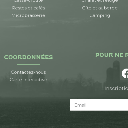
Casse-croûte
Chalet et refuge
Restos et cafés
Gîte et auberge
Microbrasserie
Camping
POUR NE 
COORDONNÉES
Contactez-nous
Carte interactive
Inscriptio