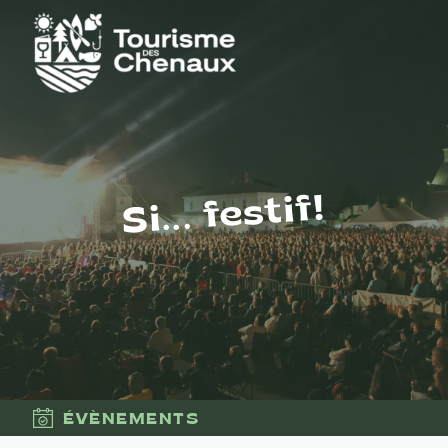
Si... festif!
ÉVÈNEMENTS