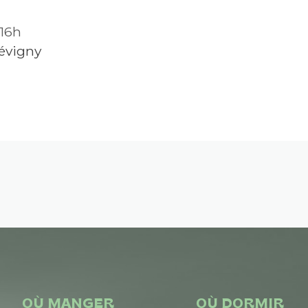
 16h
évigny
OÙ MANGER
OÙ DORMIR