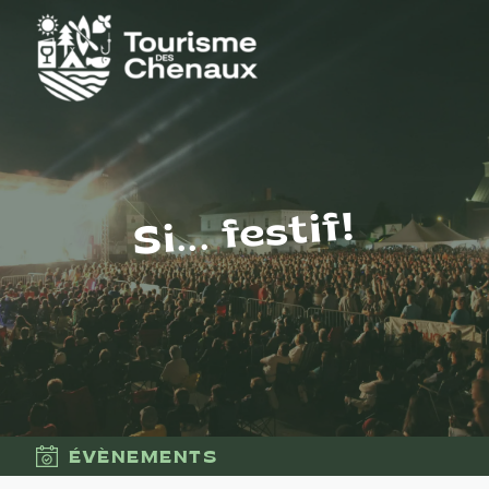
Si... festif!
ÉVÈNEMENTS