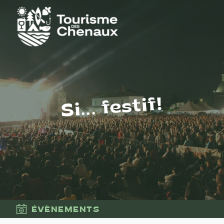
Si... festif!
ÉVÈNEMENTS