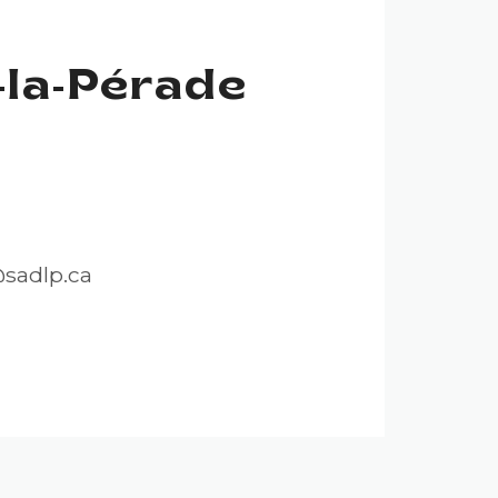
-la-Pérade
@sadlp.ca