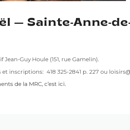
l — Sainte-Anne-de
NTE-ANNE-DE-LA-PÉRADE
f Jean-Guy Houle (151, rue Gamelin).
s et inscriptions: 418 325-2841 p. 227 ou
loisirs
nts de la MRC, c’est ici.