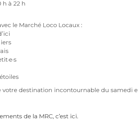
0 h à 22 h
avec le Marché Loco Locaux :
’ici
iers
ais
it·e·s
étoiles
votre destination incontournable du samedi e
ments de la MRC, c’est ici.