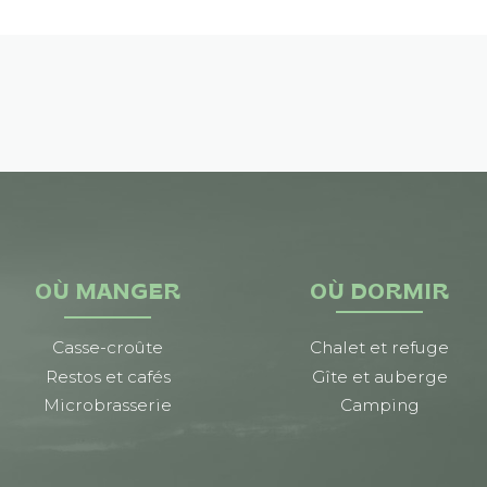
OÙ MANGER
OÙ DORMIR
Casse-croûte
Chalet et refuge
Restos et cafés
Gîte et auberge
Microbrasserie
Camping