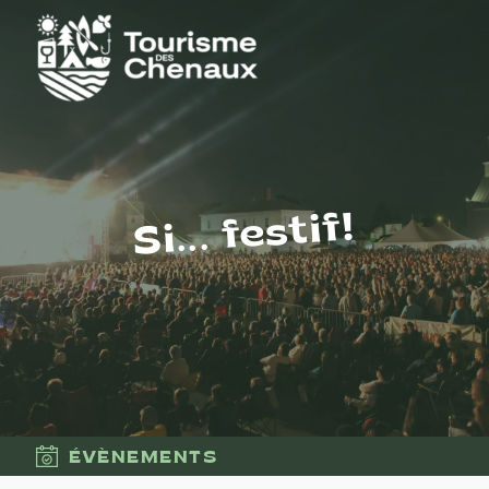
Si... festif!
ÉVÈNEMENTS