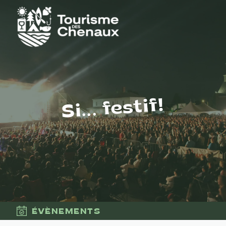
Si... festif!
ÉVÈNEMENTS