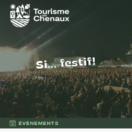
Si... festif!
ÉVÈNEMENTS