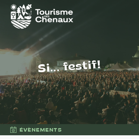
Si... festif!
ÉVÈNEMENTS