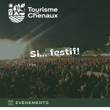
Si... festif!
ÉVÈNEMENTS